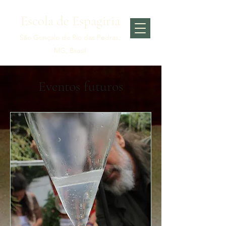
Escola de Espagiria
São Gonçalo do Rio das Pedras,
MG, Brasil
Eventos futuros