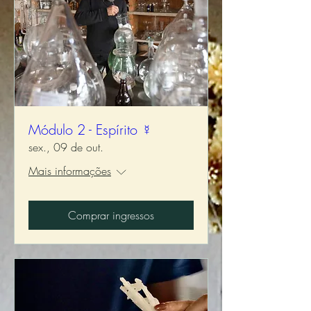
Módulo 2 - Espírito ☿
sex., 09 de out.
Mais informações
Comprar ingressos